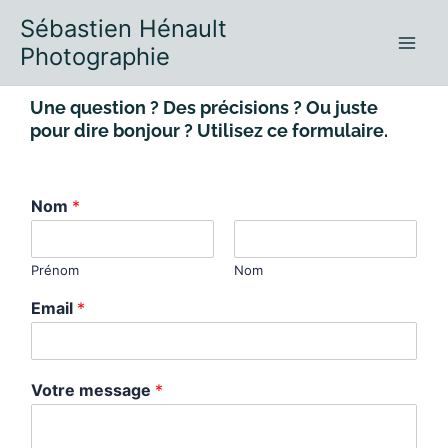
Aller
Sébastien Hénault
au
Photographie
contenu
Une question ? Des précisions ? Ou juste
pour dire bonjour ? Utilisez ce formulaire.
Nom
*
Prénom
Nom
Email
*
Votre message
*